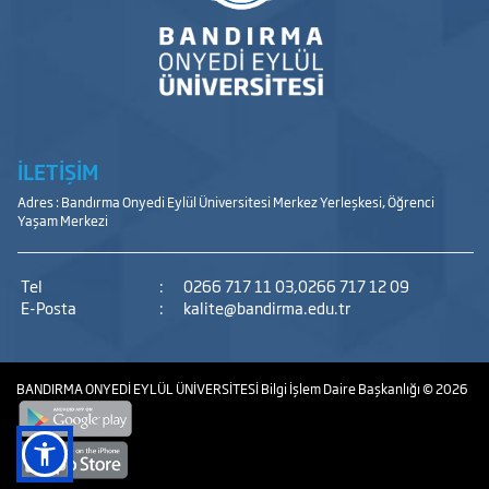
İLETİŞİM
Adres : Bandırma Onyedi Eylül Üniversitesi Merkez Yerleşkesi, Öğrenci
Yaşam Merkezi
Tel
:
0266 717 11 03,0266 717 12 09
E-Posta
:
kalite@bandirma.edu.tr
BANDIRMA ONYEDİ EYLÜL ÜNİVERSİTESİ
Bilgi İşlem Daire Başkanlığı
© 2026