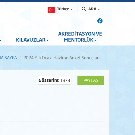
Türkçe
ARA
E
AKREDİTASYON VE
KILAVUZLAR
MENTORLÜK
A SAYFA
2024 Yılı Ocak-Haziran Anket Sonuçları
Gösterim:
1373
PAYLAŞ