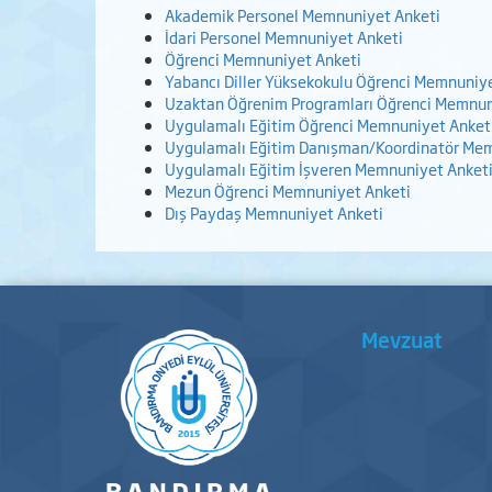
Akademik Personel Memnuniyet Anketi
İdari Personel Memnuniyet Anketi
Öğrenci Memnuniyet Anketi
Yabancı Diller Yüksekokulu Öğrenci Memnuniy
Uzaktan Öğrenim Programları Öğrenci Memnun
Uygulamalı Eğitim Öğrenci Memnuniyet Anket
Uygulamalı Eğitim Danışman/Koordinatör Me
Uygulamalı Eğitim İşveren Memnuniyet Anket
Mezun Öğrenci Memnuniyet Anketi
Dış Paydaş Memnuniyet Anketi
Mevzuat