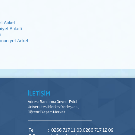
et Anketi
iyet Anketi
i
mnuniyet Anket
i
İLETİŞİM
Adres : Bandırma Onyedi Eylül
Üniversitesi Merkez Yerleşkesi,
Öğrenci Yaşam Merkezi
Tel
:
0266 717 11 03,0266 717 12 09