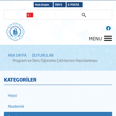
Hızlı Erişim
ÜBYS
E-POSTA
MENU
ANA SAYFA
DUYURULAR
Program ve Ders Öğrenme Çıktılarının Hazırlanması
KATEGORİLER
Hepsi
Akademik