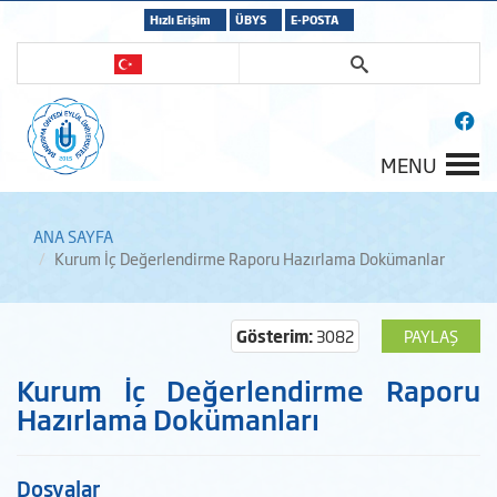
Hızlı Erişim
ÜBYS
E-POSTA
MENU
ANA SAYFA
Kurum İç Değerlendirme Raporu Hazırlama Dokümanlar
Gösterim:
3082
PAYLAŞ
Kurum İç Değerlendirme Raporu
Hazırlama Dokümanları
Dosyalar